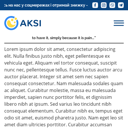
LOREM IPSUM
 на нас у соцмережах і отримай знижку -5%
Замовте дост
“Neque porro quisquam est qui dolorem ipsum quia
dolor sit amet, consectetur, adipisci velit…”
“There is no one who loves pain itself, who seeks after it and wants
to have it, simply because it is pain…”
Lorem ipsum dolor sit amet, consectetur adipiscing
elit. Nulla finibus justo nibh, eget pellentesque ex
vehicula eget. Aliquam vel tortor consequat, suscipit
nunc nec, pellentesque tellus. Fusce luctus auctor arcu
auctor placerat. Integer sit amet sem nec sapien
consequat consectetur. Nam malesuada sodales quam
ac aliquet. Curabitur molestie, massa eu malesuada
imperdiet, sapien nunc porttitor felis, et dignissim
libero nibh at ipsum. Sed varius leo tincidunt nibh
consequat elementum. Curabitur nibh ex, tempus eget
odio sit amet, euismod pharetra justo. Nam eget leo sit
amet diam ultricies porttitor. Curabitur accumsan