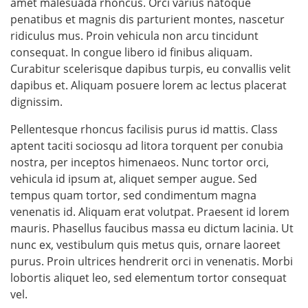
amet malesuada rhoncus. Orci varius natoque
penatibus et magnis dis parturient montes, nascetur
ridiculus mus. Proin vehicula non arcu tincidunt
consequat. In congue libero id finibus aliquam.
Curabitur scelerisque dapibus turpis, eu convallis velit
dapibus et. Aliquam posuere lorem ac lectus placerat
dignissim.
Pellentesque rhoncus facilisis purus id mattis. Class
aptent taciti sociosqu ad litora torquent per conubia
nostra, per inceptos himenaeos. Nunc tortor orci,
vehicula id ipsum at, aliquet semper augue. Sed
tempus quam tortor, sed condimentum magna
venenatis id. Aliquam erat volutpat. Praesent id lorem
mauris. Phasellus faucibus massa eu dictum lacinia. Ut
nunc ex, vestibulum quis metus quis, ornare laoreet
purus. Proin ultrices hendrerit orci in venenatis. Morbi
lobortis aliquet leo, sed elementum tortor consequat
vel.