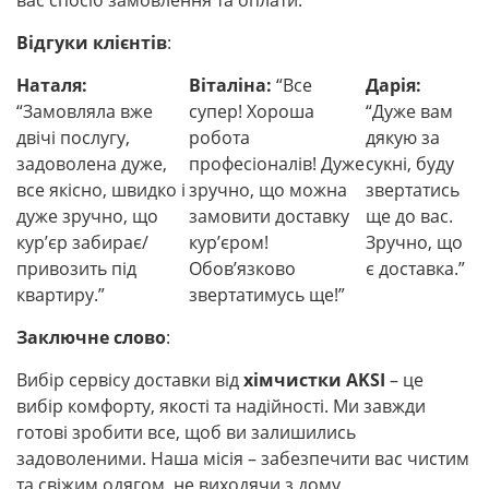
вас спосіб замовлення та оплати.
Відгуки клієнтів
:
Наталя:
Віталіна:
“Все
Дарія:
“Замовляла вже
супер! Хороша
“Дуже вам
двічі послугу,
робота
дякую за
задоволена дуже,
професіоналів! Дуже
сукні, буду
все якісно, швидко і
зручно, що можна
звертатись
дуже зручно, що
замовити доставку
ще до вас.
кур’єр забирає/
кур’єром!
Зручно, що
привозить під
Обов’язково
є доставка.”
квартиру.”
звертатимусь ще!”
Заключне слово
:
Вибір сервісу доставки від
хімчистки AKSI
– це
вибір комфорту, якості та надійності. Ми завжди
готові зробити все, щоб ви залишились
задоволеними. Наша місія – забезпечити вас чистим
та свіжим одягом, не виходячи з дому.