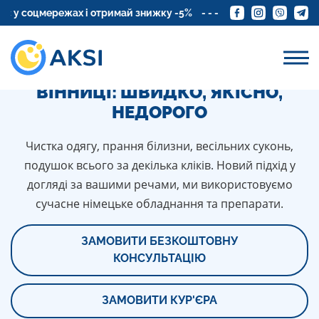
оцмережах і отримай знижку -5%
Замовте доставку кур'єра
ПРОФЕСІЙНЕ ФАРБУВАННЯ
ДЖИНСІВ У ХІМЧИСТЦІ У
ВІННИЦІ: ШВИДКО, ЯКІСНО,
НЕДОРОГО
Чистка одягу, прання білизни, весільних суконь,
подушок всього за декілька кліків. Новий підхід у
догляді за вашими речами, ми використовуємо
сучасне німецьке обладнання та препарати.
ЗАМОВИТИ БЕЗКОШТОВНУ
КОНСУЛЬТАЦІЮ
ЗАМОВИТИ КУР'ЄРА