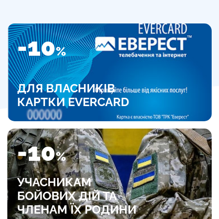
-10
%
ДЛЯ ВЛАСНИКІВ
КАРТКИ EVERCARD
-10
%
УЧАСНИКАМ
БОЙОВИХ ДІЙ ТА
ЧЛЕНАМ ЇХ РОДИНИ