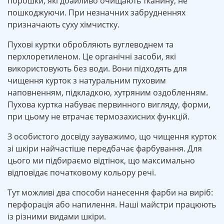
порошки, які дбайливо очищають тканину, не
пошкоджуючи. При незначних забрудненнях
призначають суху хімчистку.
Пухові куртки обробляють вуглеводнем та
перхлоретиленом. Це органічні засоби, які
використовують без води. Вони підходять для
чищення курток з натуральним пуховим
наповненням, підкладкою, хутряним оздобленням.
Пухова куртка набуває первинного вигляду, форми,
при цьому не втрачає термозахисних функцій.
З особистого досвіду зауважимо, що чищення курток
зі шкіри найчастіше передбачає фарбування. Для
цього ми підбираємо відтінок, що максимально
відповідає початковому кольору речі.
Тут можливі два способи нанесення фарби на виріб:
перфорація або напилення. Наші майстри працюють
із різними видами шкіри.