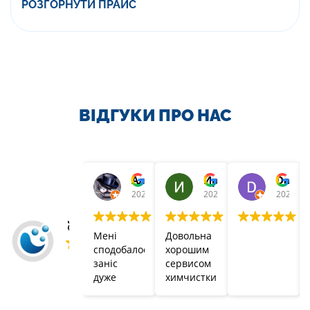
РОЗГОРНУТИ ПРАЙС
ВІДГУКИ ПРО НАС
Алекс Алексеев
Ирина К
Danny
2021-11-27
2021-11-26
2021-11
🥇Хімчистка AKSI🧺
Мені
Довольна
сподобалося,
хорошим
заніс
сервисом
дуже
химчистки.
забруднений
Качественно
пуховик,
почистили