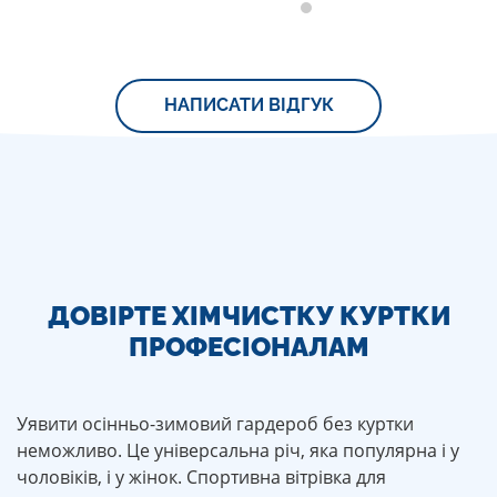
через
белый
добу
пуховик.
забрав
Всем
ідеально
советую
чистим. І
данную
НАПИСАТИ ВІДГУК
ціни
химчистку.
приємні.
ДОВІРТЕ ХІМЧИСТКУ КУРТКИ
ПРОФЕСІОНАЛАМ
Уявити осінньо-зимовий гардероб без куртки
неможливо. Це універсальна річ, яка популярна і у
чоловіків, і у жінок. Спортивна вітрівка для