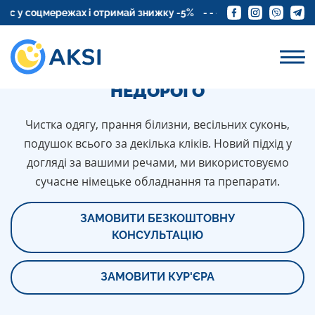
 соцмережах і отримай знижку -5%
Замовте доставку кур'є
ПРОФЕСІЙНА ХІМЧИСТКА КУРТКИ
У ВІННИЦІ: ШВИДКО, ЯКІСНО,
НЕДОРОГО
Чистка одягу, прання білизни, весільних суконь,
подушок всього за декілька кліків. Новий підхід у
догляді за вашими речами, ми використовуємо
сучасне німецьке обладнання та препарати.
ЗАМОВИТИ БЕЗКОШТОВНУ
КОНСУЛЬТАЦІЮ
ЗАМОВИТИ КУР'ЄРА