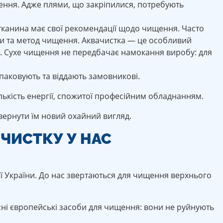
щення. Адже плями, що закріпилися, потребують
 тканина має свої рекомендації щодо чищення. Часто
ини та метод чищення. Аквачистка — це особливий
ч. Сухе чищення не передбачає намокання виробу: для
упаковують та віддають замовникові.
ількість енергії, спожитої професійним обладнанням.
ернути їм новий охайний вигляд.
ЧИСТКУ У НАС
ієї України. До нас звертаються для чищення верхнього
сні європейські засоби для чищення: вони не руйнують