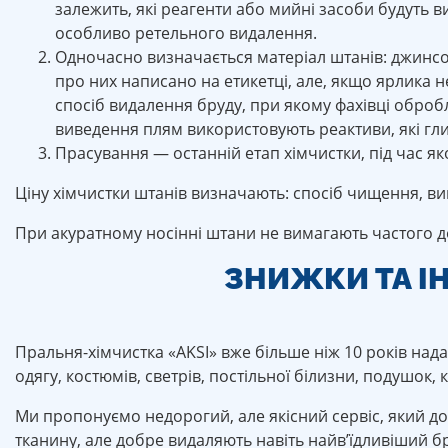
залежить, які реагенти або мийні засоби будуть 
особливо ретельного видалення.
Одночасно визначається матеріал штанів: джинсов
про них написано на етикетці, але, якщо ярлика 
спосіб видалення бруду, при якому фахівці обро
виведення плям використовують реактиви, які гл
Прасування — останній етап хімчистки, під час як
Ціну хімчистки штанів визначають: спосіб чищення, вик
При акуратному носінні штани не вимагають частого 
ЗНИЖКИ ТА І
Пральня-хімчистка «AKSI» вже більше ніж 10 років нада
одягу, костюмів, светрів, постільної білизни, подушок, 
Ми пропонуємо недорогий, але якісний сервіс, який до
тканину, але добре видаляють навіть найвʼїдливіший б