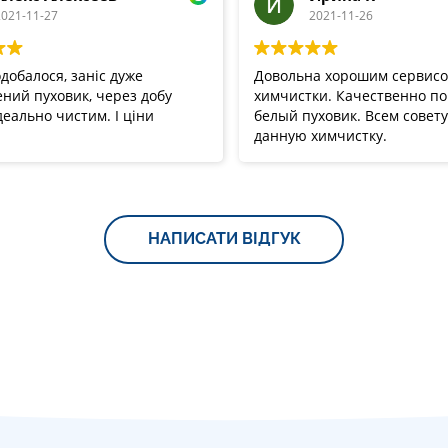
021-11-27
2021-11-26
добалося, заніс дуже
Довольна хорошим сервис
ний пуховик, через добу
химчистки. Качественно п
деально чистим. І ціни
белый пуховик. Всем совет
данную химчистку.
НАПИСАТИ ВІДГУК