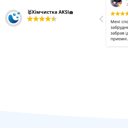
2
🥇Хімчистка AKSI🧺
Мені спо
забрудне
забрав і
приємні.