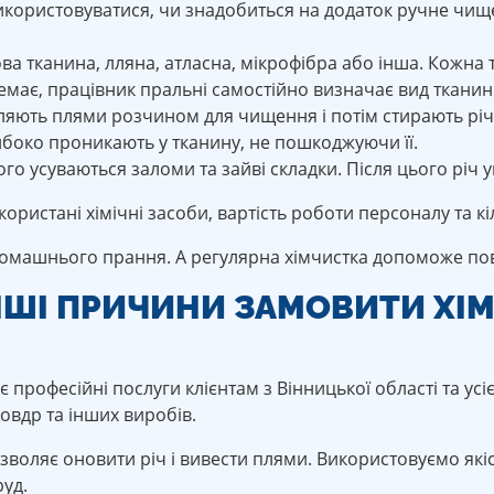
використовуватися, чи знадобиться на додаток ручне чи
а тканина, лляна, атласна, мікрофібра або інша. Кожна
немає, працівник пральні самостійно визначає вид ткан
бляють плями розчином для чищення і потім стирають рі
ибоко проникають у тканину, не пошкоджуючи її.
ого усуваються заломи та зайві складки. Після цього річ 
ористані хімічні засоби, вартість роботи персоналу та к
домашнього прання. А регулярна хімчистка допоможе пов
НШІ ПРИЧИНИ ЗАМОВИТИ ХІМ
є професійні послуги клієнтам з Вінницької області та ус
ковдр та інших виробів.
зволяє оновити річ і вивести плями. Використовуємо які
руд.