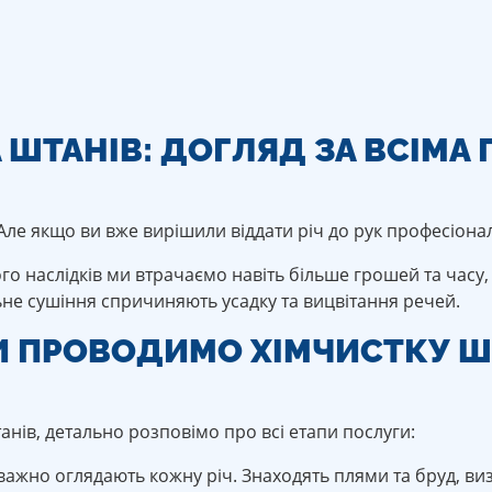
 ШТАНІВ: ДОГЛЯД ЗА ВСІМА
 Але якщо ви вже вирішили віддати річ до рук професіонал
 наслідків ми втрачаємо навіть більше грошей та часу,
ьне сушіння спричиняють усадку та вицвітання речей.
И ПРОВОДИМО ХІМЧИСТКУ Ш
анів, детально розповімо про всі етапи послуги:
уважно оглядають кожну річ. Знаходять плями та бруд, ви