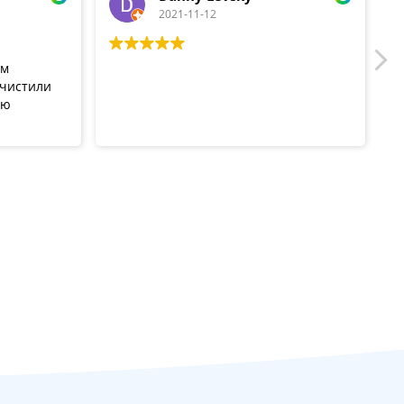
2021-11-12
ом
очистили
ую