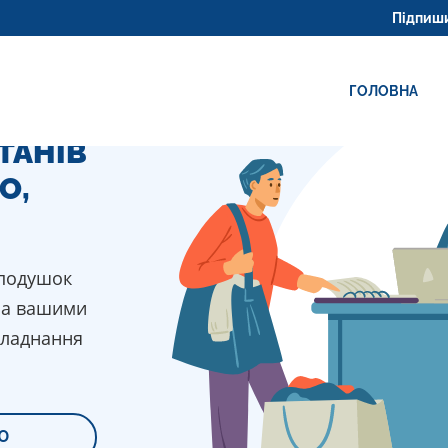
Підпишись на нас 
ГОЛОВНА
ТАНІВ
О,
 подушок
 за вашими
бладнання
Ю