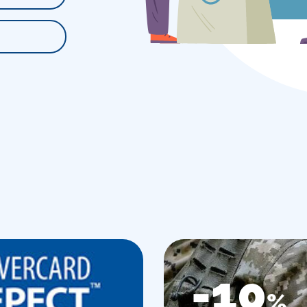
-10
%