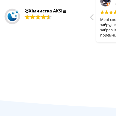
2
🥇Хімчистка AKSI🧺
Мені спо
забрудне
забрав і
приємні.