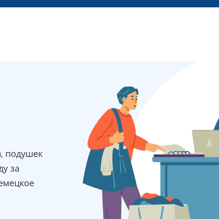
в, подушек
ду за
емецкое