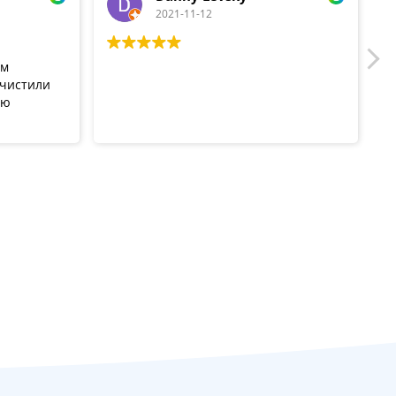
2021-11-12
ом
очистили
ую