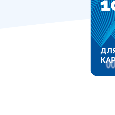
1
ДЛ
КА