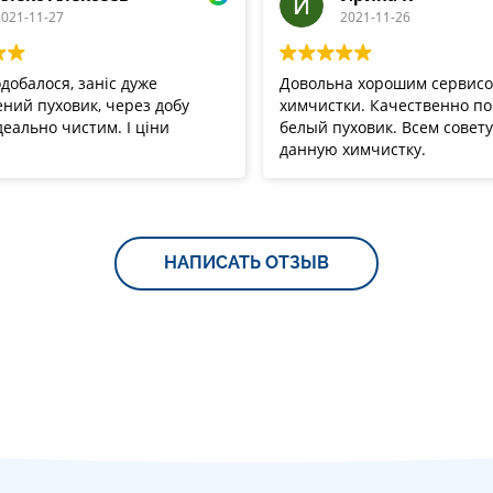
021-11-27
2021-11-26
добалося, заніс дуже
Довольна хорошим сервис
ний пуховик, через добу
химчистки. Качественно п
деально чистим. І ціни
белый пуховик. Всем совет
данную химчистку.
НАПИСАТЬ ОТЗЫВ