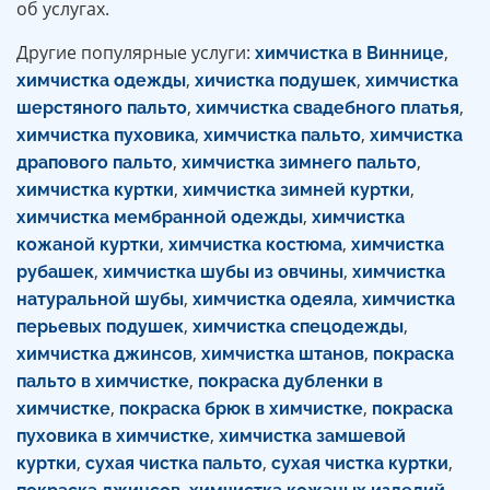
об услугах.
Другие популярные услуги:
,
химчистка в Виннице
,
,
химчистка одежды
хичистка подушек
химчистка
,
,
шерстяного пальто
химчистка свадебного платья
,
,
химчистка пуховика
химчистка пальто
химчистка
,
,
драпового пальто
химчистка зимнего пальто
,
,
химчистка куртки
химчистка зимней куртки
,
химчистка мембранной одежды
химчистка
,
,
кожаной куртки
химчистка костюма
химчистка
,
,
рубашек
химчистка шубы из овчины
химчистка
,
,
натуральной шубы
химчистка одеяла
химчистка
,
,
перьевых подушек
химчистка спецодежды
,
,
химчистка джинсов
химчистка штанов
покраска
,
пальто в химчистке
покраска дубленки в
,
,
химчистке
покраска брюк в химчистке
покраска
,
пуховика в химчистке
химчистка замшевой
,
,
,
куртки
сухая чистка пальто
сухая чистка куртки