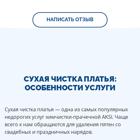
добу
пуховик.
забрав
Всем
ідеально
советую
чистим. І
данную
НАПИСАТЬ ОТЗЫВ
ціни
химчистку.
приємні.
СУХАЯ ЧИСТКА ПЛАТЬЯ:
ОСОБЕННОСТИ УСЛУГИ
Сухая чистка платья — одна из самых популярных
недорогих услуг химчистки-прачечной AKSI. Чаще
всего к нам обращаются для удаления пятен со
свадебных и праздничных нарядов.