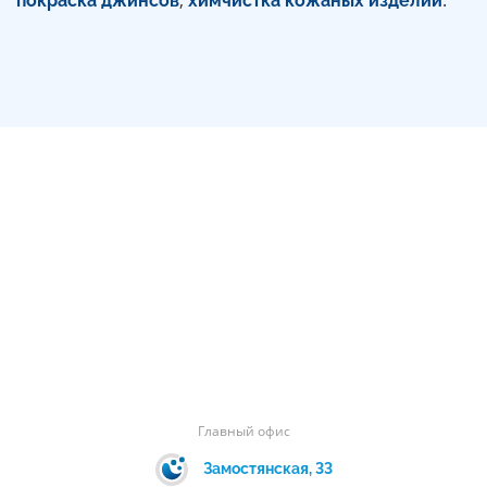
,
.
покраска джинсов
химчистка кожаных изделий
Главный офис
Замостянская, 33