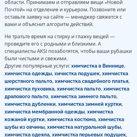
области. Принимаем и отправляем вещи «Новой
Почтой» на отделение и курьером. Позвоните или
оставьте заявку на сайте — менеджер свяжется с
вами и объяснит алгоритм действий.
Не тратьте время на стирку и глажку вещей —
проведите его с родными и близкими. А
специалисты AKSI позаботятся, чтобы ваши рубашки
были чистыми и свежими.
Другие популярные услуги:
,
химчистка в Виннице
,
,
химчистка одежды
хичистка подушек
химчистка
,
,
шерстяного пальто
химчистка свадебного платья
,
,
химчистка пуховика
химчистка пальто
химчистка
,
,
драпового пальто
химчистка зимнего пальто
,
,
химчистка дубленки
химчистка зимней куртки
,
химчистка мембранной одежды
химчистка
,
,
кожаной куртки
химчистка костюма
химчистка
,
,
шубы из овчины
химчистка натуральной шубы
,
,
химчистка одеяла
химчистка перьевых подушек