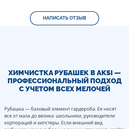
добу
пуховик.
забрав
Всем
ідеально
советую
чистим. І
данную
НАПИСАТЬ ОТЗЫВ
ціни
химчистку.
приємні.
ХИМЧИСТКА РУБАШЕК В AKSI —
ПРОФЕССИОНАЛЬНЫЙ ПОДХОД
С УЧЕТОМ ВСЕХ МЕЛОЧЕЙ
Рубашка — базовый элемент гардероба. Ее носят
все от мала до велика: школьники, руководители
корпораций и хипстеры. Если внешний вид