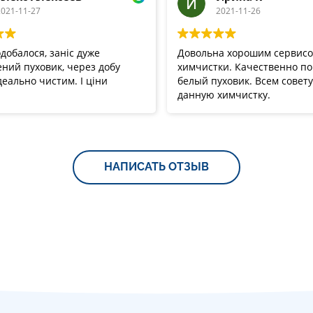
021-11-27
2021-11-26
добалося, заніс дуже
Довольна хорошим сервис
ний пуховик, через добу
химчистки. Качественно п
деально чистим. І ціни
белый пуховик. Всем совет
данную химчистку.
НАПИСАТЬ ОТЗЫВ