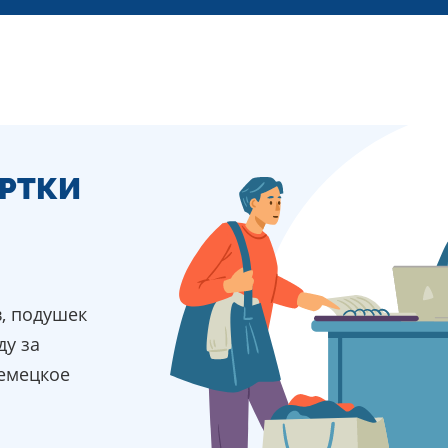
РТКИ
в, подушек
ду за
емецкое