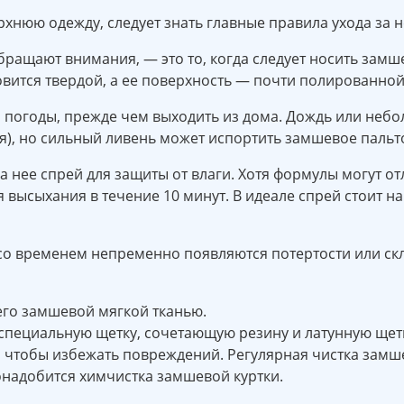
хнюю одежду, следует знать главные правила ухода за н
ращают внимания, — это то, когда следует носить замш
овится твердой, а ее поверхность — почти полированной
погоды, прежде чем выходить из дома. Дождь или небол
я), но сильный ливень может испортить замшевое пальто
 нее спрей для защиты от влаги. Хотя формулы могут от
ля высыхания в течение 10 минут. В идеале спрей стоит 
со временем непременно появляются потертости или скл
его замшевой мягкой тканью.
специальную щетку, сочетающую резину и латунную щет
 чтобы избежать повреждений. Регулярная чистка замше
онадобится химчистка замшевой куртки.