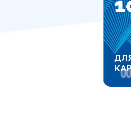
1
ДЛ
КА