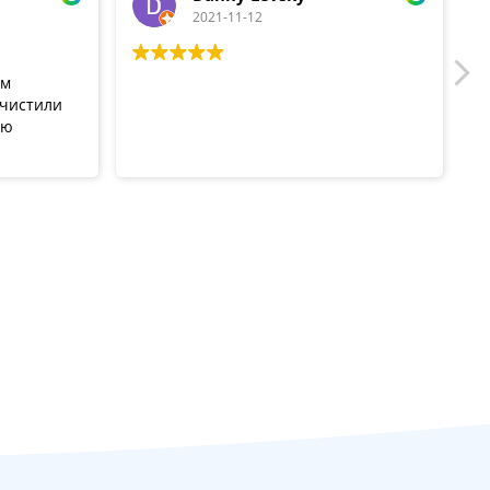
2021-11-12
ом
очистили
ую