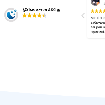
2
🥇Хімчистка AKSI🧺
Мені спо
забрудне
забрав і
приємні.