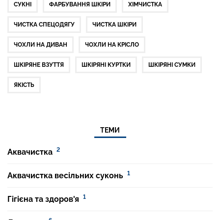
СУКНІ
ФАРБУВАННЯ ШКІРИ
ХІМЧИСТКА
ЧИСТКА СПЕЦОДЯГУ
ЧИСТКА ШКІРИ
ЧОХЛИ НА ДИВАН
ЧОХЛИ НА КРІСЛО
ШКІРЯНЕ ВЗУТТЯ
ШКІРЯНІ КУРТКИ
ШКІРЯНІ СУМКИ
ЯКІСТЬ
ТЕМИ
2
Аквачистка
1
Аквачистка весільних суконь
1
Гігієна та здоров'я