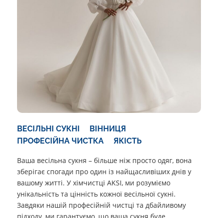
ВЕСІЛЬНІ СУКНІ
ВІННИЦЯ
ПРОФЕСІЙНА ЧИСТКА
ЯКІСТЬ
Ваша весільна сукня – більше ніж просто одяг, вона
зберігає спогади про один із найщасливіших днів у
вашому житті. У хімчистці AKSI, ми розуміємо
унікальність та цінність кожної весільної сукні.
Завдяки нашій професійній чистці та дбайливому
підходу, ми гарантуємо, що ваша сукня буде