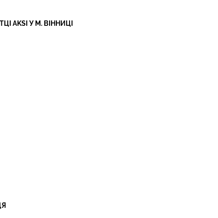
І AKSI У М. ВІННИЦІ
ЦЯ