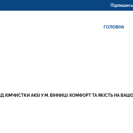
СЛУГИ ПО ДОГЛЯДУ ЗА ОДЯ
Підпишись на на
НОВІ ПОСТИ
ГОЛОВНА
ОННЯ? ХІМЧИСТКА AKSI ВІННИЦЯ
Д ХІМЧИСТКИ AKSI У М. ВІННИЦІ: КОМФОРТ ТА ЯКІСТЬ НА ВАШ