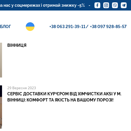
мережах і отримай знижку -5%
Замовте доставку кур'єра!
НОВІ ПОСТИ
БЛОГ
+38 063 291-39-11
+38 097 928-85-57
18 Квітня 2025
ЗБЕРІГАННЯ ОДЯГУ НА МІЖСЕЗОННЯ? ХІМЧИСТКА AKSI
ВІННИЦЯ
29 Вересня 2023
СЕРВІС ДОСТАВКИ КУР’ЄРОМ ВІД ХІМЧИСТКИ AKSI У М.
ВІННИЦІ: КОМФОРТ ТА ЯКІСТЬ НА ВАШОМУ ПОРОЗІ!