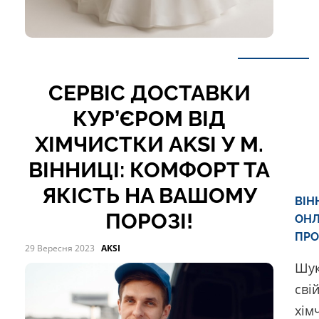
СЕРВІС ДОСТАВКИ
КУР’ЄРОМ ВІД
ХІМЧИСТКИ AKSI У М.
ВІННИЦІ: КОМФОРТ ТА
ЯКІСТЬ НА ВАШОМУ
ВІН
ПОРОЗІ!
ОН
ПРО
29 Вересня 2023
AKSI
Шук
сві
хім