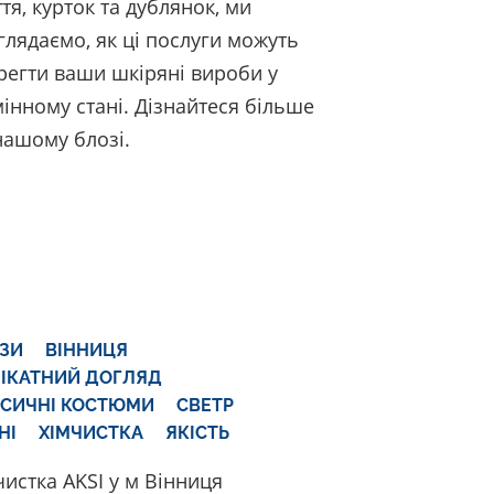
ття, курток та дублянок, ми
глядаємо, як ці послуги можуть
регти ваши шкіряні вироби у
мінному стані. Дізнайтеся більше
нашому блозі.
ЗИ
ВІННИЦЯ
ІКАТНИЙ ДОГЛЯД
СИЧНІ КОСТЮМИ
СВЕТР
НІ
ХІМЧИСТКА
ЯКІСТЬ
чистка AKSI у м Вінниця