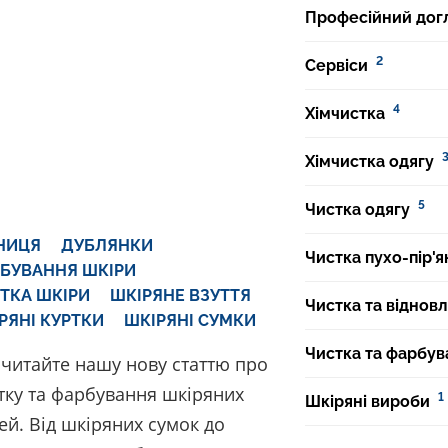
Професійний дог
2
Сервіси
4
Хімчистка
Хімчистка одягу
5
Чистка одягу
НИЦЯ
ДУБЛЯНКИ
Чистка пухо-пір'я
БУВАННЯ ШКІРИ
ТКА ШКІРИ
ШКІРЯНЕ ВЗУТТЯ
Чистка та віднов
РЯНІ КУРТКИ
ШКІРЯНІ СУМКИ
Чистка та фарбув
читайте нашу нову статтю про
тку та фарбування шкіряних
1
Шкіряні вироби
ей. Від шкіряних сумок до