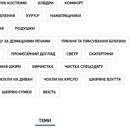
ЧНІ КОСТЮМИ
КОВДРИ
КОМФОРТ
ОВЛЕННЯ
КУР'ЄР
НАМАТРАЦНИКИ
НЯ
ПОДУШКИ
ДУ ЗА ДОМАШНІМИ РЕЧАМИ
ПРАННЯ ТА ПРАСУВАННЯ БІЛИЗНИ
А
ПРОФЕСІЙНИЙ ДОГЛЯД
СВЕТР
СКАТЕРТИНИ
ННЯ ШКІРИ
ХІМЧИСТКА
ЧИСТКА СПЕЦОДЯГУ
ЧОХЛИ НА ДИВАН
ЧОХЛИ НА КРІСЛО
ШКІРЯНЕ ВЗУТТЯ
ШКІРЯНІ СУМКИ
ЯКІСТЬ
ТЕМИ