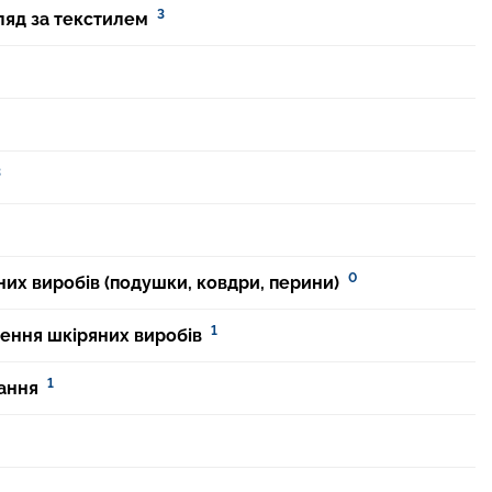
3
ляд за текстилем
3
0
них виробів (подушки, ковдри, перини)
1
лення шкіряних виробів
1
ання