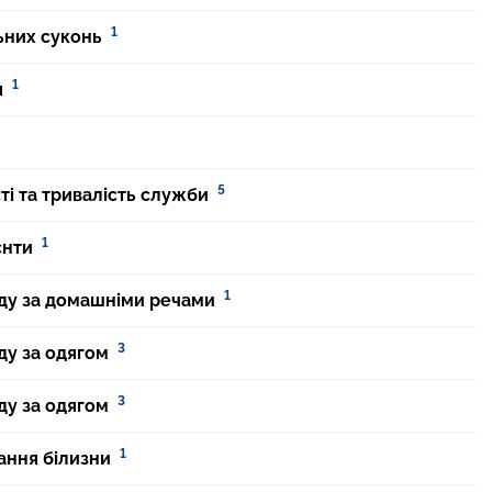
1
ьних суконь
1
я
5
і та тривалість служби
1
єнти
1
ду за домашніми речами
3
ду за одягом
3
ду за одягом
1
ання білизни