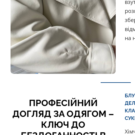
взу
роз
збе
від
на 
БЛУ
ПРОФЕСІЙНИЙ
ДЕЛ
КЛА
ДОГЛЯД ЗА ОДЯГОМ –
СУК
КЛЮЧ ДО
Хім