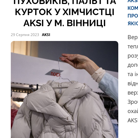
ПУХОВИКІВ, ПАЛЬТ ТА
AKS
КО
КУРТОК У ХІМЧИСТЦІ
ПРО
AKSI У М. ВІННИЦІ
ЯКІ
29 Серпня 2023
AKSI
Вер
теп
роз
доп
та 
від
вер
Зро
оха
AKSI