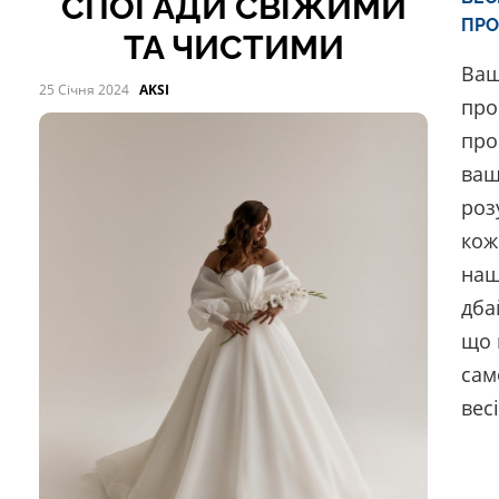
СПОГАДИ СВІЖИМИ
ПРО
ТА ЧИСТИМИ
Ваш
25 Січня 2024
AKSI
про
про
ваш
роз
кож
наш
дба
що 
сам
вес