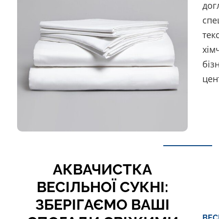
дог
спе
тек
хім
біз
цен
АКВАЧИСТКА
ВЕСІЛЬНОЇ СУКНІ:
ЗБЕРІГАЄМО ВАШІ
ВЕС