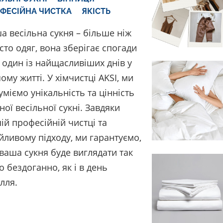
ФЕСІЙНА ЧИСТКА
ЯКІСТЬ
а весільна сукня – більше ніж
сто одяг, вона зберігає спогади
 один із найщасливіших днів у
ому житті. У хімчистці AKSI, ми
уміємо унікальність та цінність
ної весільної сукні. Завдяки
ій професійній чистці та
йливому підходу, ми гарантуємо,
ваша сукня буде виглядати так
о бездоганно, як і в день
ілля.