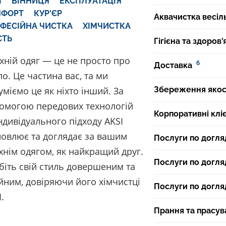
I
ВІННИЦЯ
ЕКСПЛУАТАЦІЯ
МФОРТ
КУР'ЄР
Аквачистка весіл
ФЕСІЙНА ЧИСТКА
ХІМЧИСТКА
СТЬ
Гігієна та здоров'
хній одяг — це не просто про
6
Доставка
ло. Це частина вас, та ми
Збереження якост
уміємо це як ніхто інший. За
омогою передових технологій
Корпоративні клі
індивідуального підходу AKSI
новлює та доглядає за вашим
Послуги по догля
хнім одягом, як найкращий друг.
Послуги по догля
біть свій стиль довершеним та
йним, довіряючи його хімчистці
Послуги по догля
.
Прання та прасув