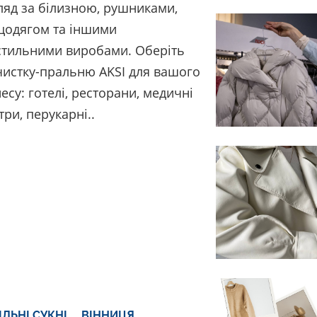
ляд за білизною, рушниками,
цодягом та іншими
стильними виробами. Оберіть
чистку-пральню AKSI для вашого
несу: готелі, ресторани, медичні
три, перукарні..
ІЛЬНІ СУКНІ
ВІННИЦЯ