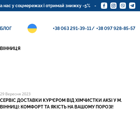
у соцмережах і отримай знижку -5%
Замовте доставку кур'
НОВІ ПОСТИ
БЛОГ
+38 063 291-39-11
+38 097 928-85-57
18 Квітня 2025
ЗБЕРІГАННЯ ОДЯГУ НА МІЖСЕЗОННЯ? ХІМЧИСТКА AKSI
ВІННИЦЯ
29 Вересня 2023
СЕРВІС ДОСТАВКИ КУР’ЄРОМ ВІД ХІМЧИСТКИ AKSI У М.
ВІННИЦІ: КОМФОРТ ТА ЯКІСТЬ НА ВАШОМУ ПОРОЗІ!