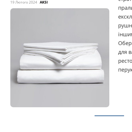
19 Лютого 2024
AKSI
прал
екск
рушн
інши
Обер
для в
рест
перук