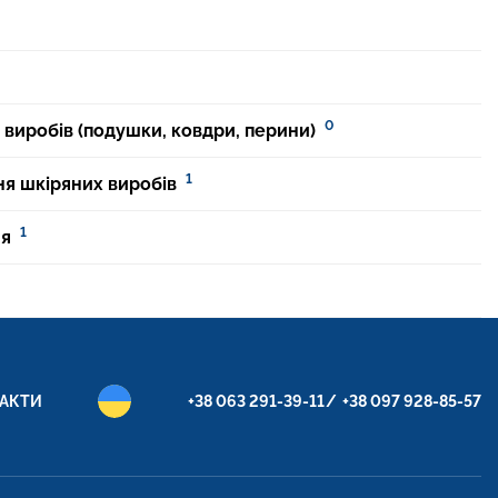
0
 виробів (подушки, ковдри, перини)
1
ня шкіряних виробів
1
ня
АКТИ
+38 063 291-39-11
+38 097 928-85-57