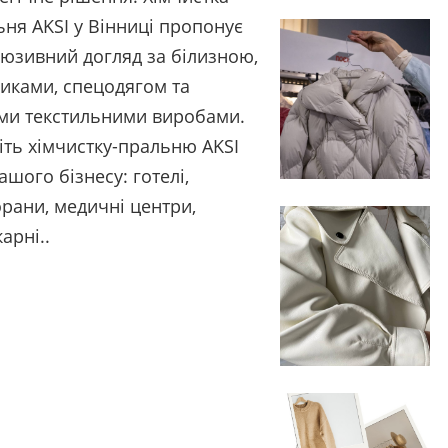
ьня AKSI у Вінниці пропонує
люзивний догляд за білизною,
иками, спецодягом та
ми текстильними виробами.
іть хімчистку-пральню AKSI
ашого бізнесу: готелі,
орани, медичні центри,
арні..